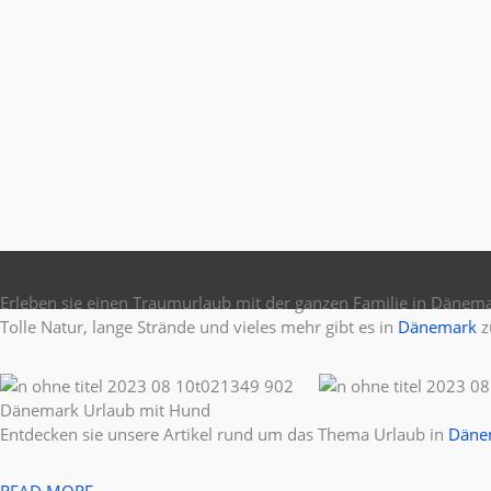
Erleben sie einen Traumurlaub mit der ganzen Familie in Dänem
Tolle Natur, lange Strände und vieles mehr gibt es in
Dänemark
z
Dänemark Urlaub mit Hund
Entdecken sie unsere Artikel rund um das Thema Urlaub in
Däne
READ MORE