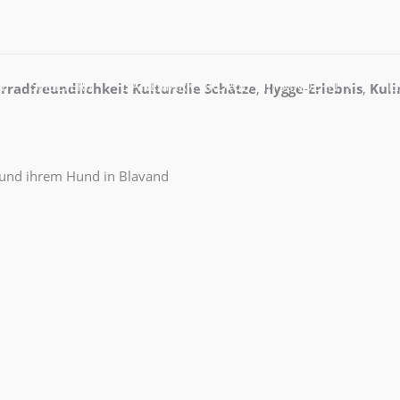
rk
N
SHELTERN
DÄNEMARK URLAUB MIT KINDERN
FE
rradfreundlichkeit
Kulturelle Schätze
,
Hygge-Erlebnis
,
Kuli
e und ihrem Hund in Blavand