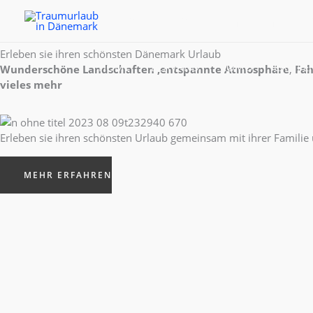
Zum
Traumurlaub in Dänema
Inhalt
springen
Erleben sie ihren schönsten Dänemark Urlaub
HOME
BLÅVAND
RØMØ
CAMPE
Wunderschöne Landschaften ,entspannte Atmosphäre
,
Fah
vieles mehr
Erleben sie ihren schönsten Urlaub gemeinsam mit ihrer Famili
MEHR ERFAHREN