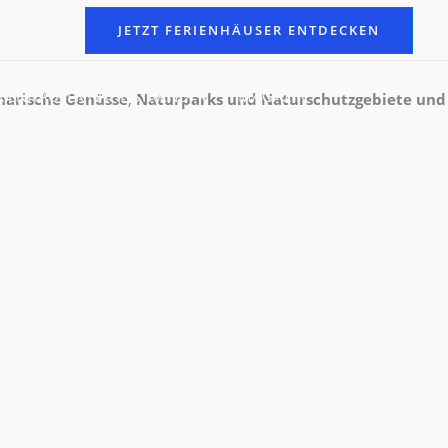
JETZT FERIENHÄUSER ENTDECKEN
RIENHÄUSER NAHE STRAND
MAGAZIN
narische Genüsse
,
Naturparks und Naturschutzgebiete
und