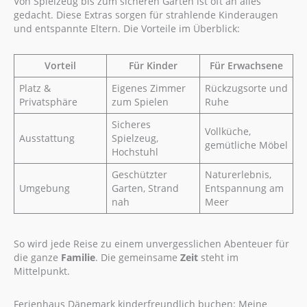
Von Spielzeug bis zum sicheren Garten ist oft an alles
gedacht. Diese Extras sorgen für strahlende Kinderaugen
und entspannte Eltern. Die Vorteile im Überblick:
Vorteil
Für Kinder
Für Erwachsene
Platz &
Eigenes Zimmer
Rückzugsorte und
Privatsphäre
zum Spielen
Ruhe
Sicheres
Vollküche,
Ausstattung
Spielzeug,
gemütliche Möbel
Hochstuhl
Geschützter
Naturerlebnis,
Umgebung
Garten, Strand
Entspannung am
nah
Meer
So wird jede Reise zu einem unvergesslichen Abenteuer für
die ganze
Familie
. Die gemeinsame
Zeit
steht im
Mittelpunkt.
Ferienhaus Dänemark kinderfreundlich buchen: Meine