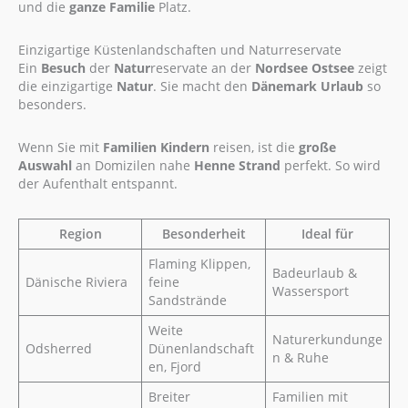
und die
ganze Familie
Platz.
Einzigartige Küstenlandschaften und Naturreservate
Ein
Besuch
der
Natur
reservate an der
Nordsee Ostsee
zeigt
die einzigartige
Natur
. Sie macht den
Dänemark Urlaub
so
besonders.
Wenn Sie mit
Familien Kindern
reisen, ist die
große
Auswahl
an Domizilen nahe
Henne Strand
perfekt. So wird
der Aufenthalt entspannt.
Region
Besonderheit
Ideal für
Flaming Klippen,
Badeurlaub &
Dänische Riviera
feine
Wassersport
Sandstrände
Weite
Naturerkundunge
Odsherred
Dünenlandschaft
n & Ruhe
en, Fjord
Breiter
Familien mit