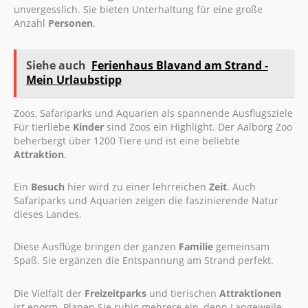
unvergesslich. Sie bieten Unterhaltung für eine große
Anzahl
Personen
.
Siehe auch
Ferienhaus Blavand am Strand -
Mein Urlaubstipp
Zoos, Safariparks und Aquarien als spannende Ausflugsziele
Für tierliebe
Kinder
sind Zoos ein Highlight. Der Aalborg Zoo
beherbergt über 1200 Tiere und ist eine beliebte
Attraktion
.
Ein
Besuch
hier wird zu einer lehrreichen
Zeit
. Auch
Safariparks und Aquarien zeigen die faszinierende Natur
dieses Landes.
Diese Ausflüge bringen der ganzen
Familie
gemeinsam
Spaß. Sie ergänzen die Entspannung am Strand perfekt.
Die Vielfalt der
Freizeitparks
und tierischen
Attraktionen
ist enorm. Planen Sie ruhig mehrere ein, denn Langeweile