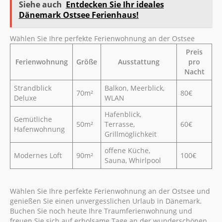
Siehe auch
Entdecken Sie Ihr ideales
Dänemark Ostsee Ferienhaus!
Wählen Sie Ihre perfekte Ferienwohnung an der Ostsee
Preis
Ferienwohnung
Größe
Ausstattung
pro
Nacht
Strandblick
Balkon, Meerblick,
70m²
80€
Deluxe
WLAN
Hafenblick,
Gemütliche
50m²
Terrasse,
60€
Hafenwohnung
Grillmöglichkeit
offene Küche,
Modernes Loft
90m²
100€
Sauna, Whirlpool
Wählen Sie Ihre perfekte Ferienwohnung an der Ostsee und
genießen Sie einen unvergesslichen Urlaub in Dänemark.
Buchen Sie noch heute Ihre Traumferienwohnung und
freuen Sie sich auf erholsame Tage an der wunderschönen