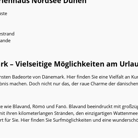
rienhaus Nordsee Dünen
üste
estrand
Sande
 – Vielseitige Möglichkeiten am Urla
chsten Badeorte von Dänemark. Hier finden Sie eine Vielfalt an 
rlebnis machen. Doch nicht nur das, der raue Charme der dänisc
ete wie Blavand, Römö und Fanö. Blavand beeindruckt mit großzü
 ihren kilometerlangen Stränden, den einzigartigen Wattenmeer
Ort für Sie. Hier finden Sie Surfmöglichkeiten und eine wundersc