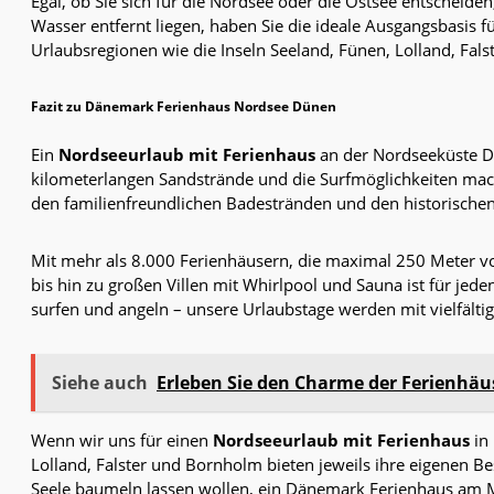
Egal, ob Sie sich für die Nordsee oder die Ostsee entscheid
Wasser entfernt liegen, haben Sie die ideale Ausgangsbasis 
Urlaubsregionen wie die Inseln Seeland, Fünen, Lolland, Fals
Fazit zu
Dänemark Ferienhaus Nordsee Dünen
Ein
Nordseeurlaub mit Ferienhaus
an der Nordseeküste Dä
kilometerlangen Sandstrände und die Surfmöglichkeiten mach
den familienfreundlichen Badestränden und den historischen 
Mit mehr als 8.000 Ferienhäusern, die maximal 250 Meter v
bis hin zu großen Villen mit Whirlpool und Sauna ist für je
surfen und angeln – unsere Urlaubstage werden mit vielfältige
Siehe auch
Erleben Sie den Charme der Ferienhäu
Wenn wir uns für einen
Nordseeurlaub mit Ferienhaus
in 
Lolland, Falster und Bornholm bieten jeweils ihre eigenen B
Seele baumeln lassen wollen, ein Dänemark Ferienhaus am 