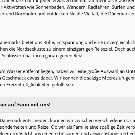
en, Dänemark hat für jeden etwas zu bieten. Mit mehr als 8.000 
für Aktivitäten wie Sonnenbaden, Wandern, Radfahren, Surfen un
ter und Bornholm und entdecken Sie die Vielfalt, die Dänemark zu
nemarks bietet uns Ruhe, Entspannung und eine unvergleichliche
en die Nordseeküste zu einem einzigartigen Reiseziel. Doch auc
Schlössern hat ihren ganz eigenen Reiz.
om Wasser entfernt liegen, haben wir eine große Auswahl an Unt
den Geschmack etwas dabei. Wir können die salzige Meeresluft gen
n Freizeitmöglichkeiten gefüllt sein.
ser auf Fanö mit uns!
Dänemark entscheiden, können wir zwischen verschiedenen Urlau
esonderheiten und Reize. Ob wir als Familie eine spaßige Zeit v
Meer ermöglicht uns einen erholsamen und abwechslungsreichen