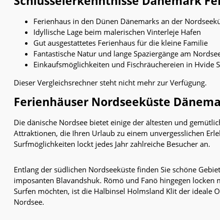
Schlüsselerkenntnisse
Dänemark Fe
Ferienhaus in den Dünen Dänemarks an der Nordseek
Idyllische Lage beim malerischen Vinterleje Hafen
Gut ausgestattetes Ferienhaus für die kleine Familie
Fantastische Natur und lange Spaziergänge am Nordse
Einkaufsmöglichkeiten und Fischräuchereien in Hvide 
Dieser Vergleichsrechner steht nicht mehr zur Verfügung.
Ferienhäuser Nordseeküste Dänemark
Die dänische Nordsee bietet einige der ältesten und gemütli
Attraktionen, die Ihren Urlaub zu einem unvergesslichen E
Surfmöglichkeiten lockt jedes Jahr zahlreiche Besucher an.
Entlang der südlichen Nordseeküste finden Sie schöne Gebi
imposanten Blavandshuk. Römö und Fanö hingegen locken mit
Surfen möchten, ist die Halbinsel Holmsland Klit der ideale 
Nordsee.