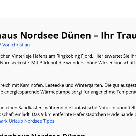
haus Nordsee Dünen – Ihr Tr
/ Von
christian
hen Vinterleje Hafens am Ringköbing Fjord. Hier erwartet Sie Ihr
Nordseeküste. Mit Blick auf die wunderschöne Wiesenlandschaft u
reich mit Kaminofen, Leseecke und Wintergarten. Die gut ausges
. Eine energiesparende Wärmepumpe sorgt für angenehme Temper
und einen Sandkasten, während die fantastische Natur in unmitte
chaft einlädt. Das 9 km entfernte Hafenstädtchen Hvide Sande 
rk Urlaub Nordsee Tipps
.