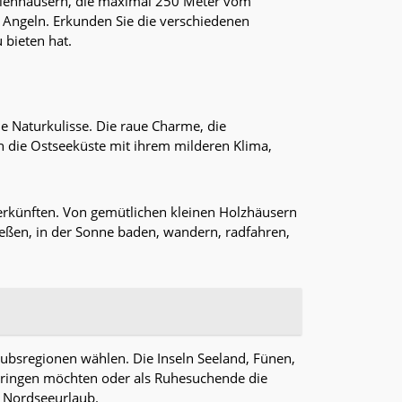
Ferienhäusern, die maximal 250 Meter vom
d Angeln. Erkunden Sie die verschiedenen
 bieten hat.
 Naturkulisse. Die raue Charme, die
h die Ostseeküste mit ihrem milderen Klima,
erkünften. Von gemütlichen kleinen Holzhäusern
ießen, in der Sonne baden, wandern, radfahren,
bsregionen wählen. Die Inseln Seeland, Fünen,
erbringen möchten oder als Ruhesuchende die
 Nordseeurlaub.