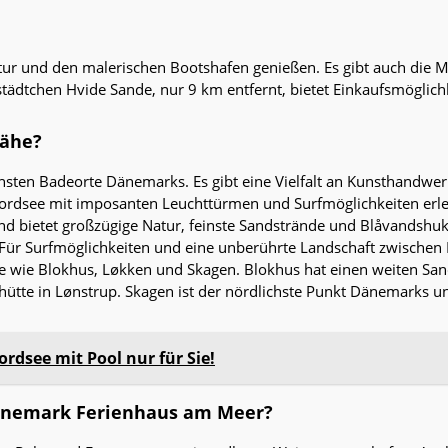
atur und den malerischen Bootshafen genießen. Es gibt auch die 
ädtchen Hvide Sande, nur 9 km entfernt, bietet Einkaufsmöglich
Nähe?
chsten Badeorte Dänemarks. Es gibt eine Vielfalt an Kunsthandwe
ordsee mit imposanten Leuchttürmen und Surfmöglichkeiten erleb
d bietet großzügige Natur, feinste Sandstrände und Blåvandshu
Für Surfmöglichkeiten und eine unberührte Landschaft zwischen
e wie Blokhus, Løkken und Skagen. Blokhus hat einen weiten San
ashütte in Lønstrup. Skagen ist der nördlichste Punkt Dänemarks
dsee mit Pool nur für Sie!
Dänemark Ferienhaus am Meer?