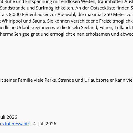
t Ruhe und Entspannung mit endlosen Weiten, traumhaften Ausbl
Sandstrände und Surfmöglichkeiten. An der Ostseeküste finden Si
 als 8.000 Ferienhäuser zur Auswahl, die maximal 250 Meter vom W
it Whirlpool und Sauna. Sie können verschiedene Freizeitmöglic
edliche Urlaubsregionen wie die Inseln Seeland, Fünen, Lolland
ichermaßen geeignet und ermöglicht einen erholsamen und abwe
it seiner Familie viele Parks, Strände und Urlaubsorte er kann v
Juli 2026
rs interessant?
- 4. Juli 2026