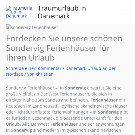
Zum
Traumurlaub in
Inhalt
Dänemark
springen
Entdecken Sie unsere schönen
Sondervig Ferienhäuser für
Ihren Urlaub
Schreibe einen Kommentar
/
Dänemark Urlaub an der
Nordsee
/ Von
christian
Sondervig Ferienhäuser – In
Sondervig
erwartet Sie eine
große Vielfalt an DanWest Ferienhäusern, die sich in
direkter Nähe zum Sandstrand befinden.
Ferienhäuser
mit
Reetdach im Landhausstil, idyllische skandinavische Häuser
oder lichtdurchflutete Ferienwohnungen – in
Sondervig
gibt
es für jeden Geschmack die passende Unterkunft für den
Urlaub. Alle DanWest
Ferienhäuser
und Ferienwohnungen
in
Sondervig
sind modern im typischen skandinavischen