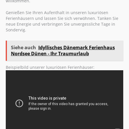
willkommen.
Genießen Sie Ihren Aufenthalt in unseren luxuriösen
Ferienhäusern und lassen Sie sich verwöhnen. Tanken Sie
neue Energie und verbringen Sie unvergessliche Tage in
Sondervig.
Siehe auch
Idyllisches Dänemark Ferienhaus
Nordsee Dünen - Ihr Traumurlaub
Beispielbild unserer luxuriösen Ferienhäuser: