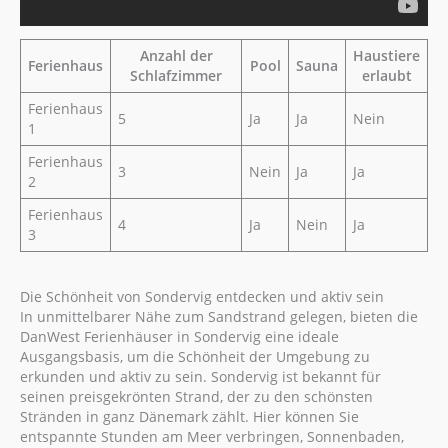
Anzahl der
Haustiere
Ferienhaus
Pool
Sauna
Schlafzimmer
erlaubt
Ferienhaus
5
Ja
Ja
Nein
1
Ferienhaus
3
Nein
Ja
Ja
2
Ferienhaus
4
Ja
Nein
Ja
3
Die Schönheit von Sondervig entdecken und aktiv sein
In unmittelbarer Nähe zum Sandstrand gelegen, bieten die
DanWest Ferienhäuser in Sondervig eine ideale
Ausgangsbasis, um die Schönheit der Umgebung zu
erkunden und aktiv zu sein. Sondervig ist bekannt für
seinen preisgekrönten Strand, der zu den schönsten
Stränden in ganz Dänemark zählt. Hier können Sie
entspannte Stunden am Meer verbringen, Sonnenbaden,