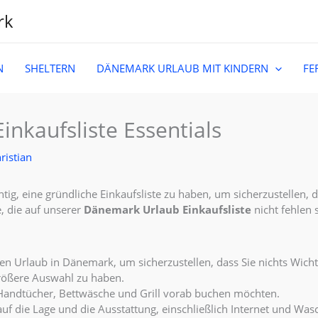
rk
N
SHELTERN
DÄNEMARK URLAUB MIT KINDERN
FE
nkaufsliste Essentials
ristian
ig, eine gründliche Einkaufsliste zu haben, um sicherzustellen, d
, die auf unserer
Dänemark Urlaub Einkaufsliste
nicht fehlen s
Ihren Urlaub in Dänemark, um sicherzustellen, dass Sie nichts Wich
größere Auswahl zu haben.
 Handtücher, Bettwäsche und Grill vorab buchen möchten.
auf die Lage und die Ausstattung, einschließlich Internet und Wa