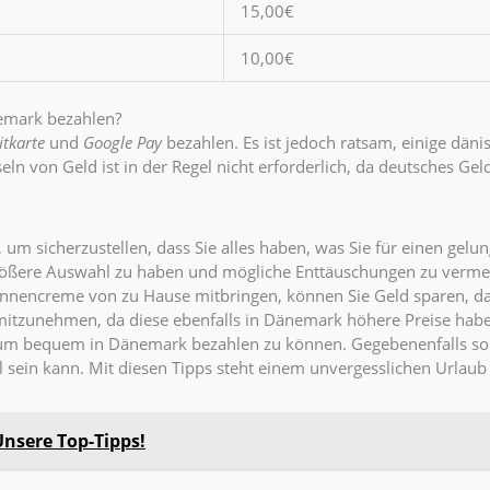
15,00€
10,00€
nemark bezahlen?
itkarte
und
Google Pay
bezahlen. Es ist jedoch ratsam, einige dän
 von Geld ist in der Regel nicht erforderlich, da deutsches Geld
ng, um sicherzustellen, dass Sie alles haben, was Sie für einen g
 größere Auswahl zu haben und mögliche Enttäuschungen zu verme
onnencreme von zu Hause mitbringen, können Sie Geld sparen, d
mitzunehmen, da diese ebenfalls in Dänemark höhere Preise hab
 um bequem in Dänemark bezahlen zu können. Gegebenenfalls soll
il sein kann. Mit diesen Tipps steht einem unvergesslichen Urla
nsere Top-Tipps!