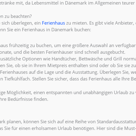
ränke mit, da Lebensmittel in Dänemark im Allgemeinen teurer 
en zu beachten?
 sich überlegen, ein
Ferienhaus
zu mieten. Es gibt viele Anbieter,
 wenn Sie ein Ferienhaus in Dänemark buchen:
nhaus frühzeitig zu buchen, um eine größere Auswahl an verfügba
ate, und die besten Ferienhäuser sind schnell ausgebucht.
 zusätzliche Optionen wie Handtücher, Bettwäsche und Grill nor
en Sie, ob sie in Ihrem Mietpreis enthalten sind oder ob Sie sie 
Ferienhauses auf die Lage und die Ausstattung. Überlegen Sie, w
Tiefkühlfach. Stellen Sie sicher, dass das Ferienhaus alle Ihre Bed
tige Möglichkeit, einen entspannten und unabhängigen Urlaub zu 
Ihre Bedürfnisse finden.
k planen, können Sie sich auf eine Reihe von Standardausstattu
as Sie für einen erholsamen Urlaub benötigen. Hier sind die Mus