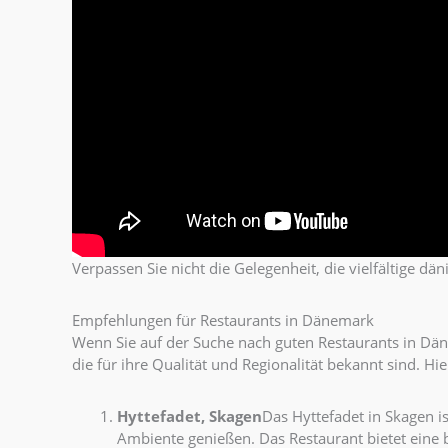
Verpassen Sie nicht die Gelegenheit, die vielfältige 
Empfehlungen für Restaurants in Dänemark
Wenn Sie auf der Suche nach guten Restaurants in Däne
die für ihre Qualität und Regionalität bekannt sind. H
Hyttefadet, Skagen
Das Hyttefadet in Skagen i
Ambiente genießen. Das Restaurant bietet eine b