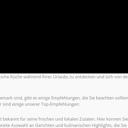
dänische Küche während Ihres Urlaubs zu entdecken und sich von de
mark sind, gibt es einige Empfehlungen, die Sie beachten sollten.
ier sind einige unserer Top-Empfehlungen:
st bekannt für seine frischen und lokalen Zutaten. Hier können Si
reite Auswahl an Gerichten und kulinarischen Highlights, die Sie