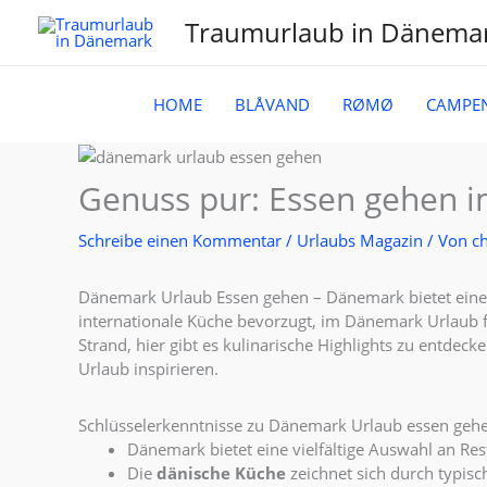
Zum
Traumurlaub in Dänema
Inhalt
springen
HOME
BLÅVAND
RØMØ
CAMPE
Genuss pur: Essen gehen 
Schreibe einen Kommentar
/
Urlaubs Magazin
/ Von
ch
Dänemark Urlaub Essen gehen – Dänemark bietet eine v
internationale Küche bevorzugt, im Dänemark Urlaub 
Strand, hier gibt es kulinarische Highlights zu entdec
Urlaub inspirieren.
Schlüsselerkenntnisse zu Dänemark Urlaub essen geh
Dänemark bietet eine vielfältige Auswahl an Re
Die
dänische Küche
zeichnet sich durch typisc