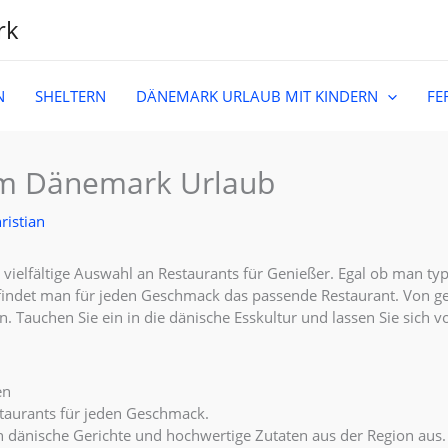
rk
N
SHELTERN
DÄNEMARK URLAUB MIT KINDERN
FE
im Dänemark Urlaub
ristian
ielfältige Auswahl an Restaurants für Genießer. Egal ob man ty
findet man für jeden Geschmack das passende Restaurant. Von g
ken. Tauchen Sie ein in die dänische Esskultur und lassen Sie sic
en
staurants für jeden Geschmack.
h dänische Gerichte und hochwertige Zutaten aus der Region aus.