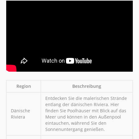
Region
Beschreibung
Entdecken Sie die malerischen Strände
entlang der dänischen Riviera. Hier
Dänische
finden Sie Poolhäuser mit Blick auf das
Riviera
Meer und können in den Außenpool
eintauchen, während Sie den
Sonnenuntergang genießen.