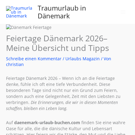
Zum
Traumurlaub in
Inhalt
Dänemark
springen
Feiertage Dänemark 2026–
Meine Übersicht und Tipps
Schreibe einen Kommentar
/
Urlaubs Magazin
/ Von
christian
Feiertage Dänemark 2026 – Wenn ich an die Feiertage
denke, fühle ich oft eine tiefe Verbundenheit. Diese
besonderen Tage sind nicht nur ein Grund zum Feiern,
sondern auch eine Gelegenheit, Zeit mit den Liebsten zu
verbringen.
Die Erinnerungen, die wir in diesen Momenten
schaffen, bleiben ein Leben lang.
Auf
daenemark-urlaub-buchen.com
finden Sie eine wahre
Oase für alle, die die dänische Kultur und Lebensart
schätzen. Hier feiern wir die Stärke, den Mut und die Liebe