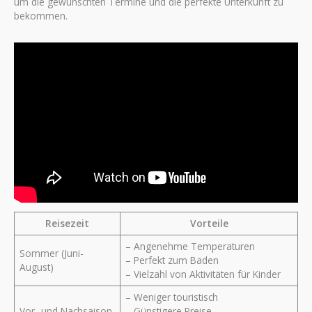
um die gewünschten Termine und die perfekte Unterkunft zu
bekommen.
Reisezeit
Vorteile
– Angenehme Temperaturen
Sommer (Juni-
– Perfekt zum Baden
August)
– Vielzahl von Aktivitäten für Kinder
– Weniger touristisch
Vor- und Nachsaison
– Günstigere Preise