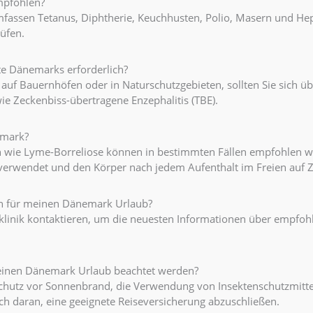
mpfohlen?
sen Tetanus, Diphtherie, Keuchhusten, Polio, Masern und Hepatit
üfen.
ete Dänemarks erforderlich?
auf Bauernhöfen oder in Naturschutzgebieten, sollten Sie sich üb
ie Zeckenbiss-übertragene Enzephalitis (TBE).
emark?
wie Lyme-Borreliose können in bestimmten Fällen empfohlen werd
 verwendet und den Körper nach jedem Aufenthalt im Freien auf 
n für meinen Dänemark Urlaub?
iseklinik kontaktieren, um die neuesten Informationen über emp
einen Dänemark Urlaub beachtet werden?
hutz vor Sonnenbrand, die Verwendung von Insektenschutzmitt
h daran, eine geeignete Reiseversicherung abzuschließen.