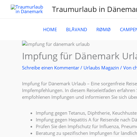
Zum
Traumurlaub in Dänema
Inhalt
springen
HOME
BLÅVAND
RØMØ
CAMPE
Impfung für Dänemark Urla
Schreibe einen Kommentar
/
Urlaubs Magazin
/ Von
ch
Impfung für Dänemark Urlaub – Eine sorgenfreie Reis
Impfempfehlungen. In diesem Reiseleitfaden erfahren S
empfohlenen Impfungen und informieren Sie sich über
Impfung gegen Tetanus, Diphtherie, Keuchhust
Impfung gegen Hepatitis A für Reisende nach 
Prüfen Sie den Impfschutz für Influenza, Pne
Beratung zu spezifischen Impfungen für ländlic