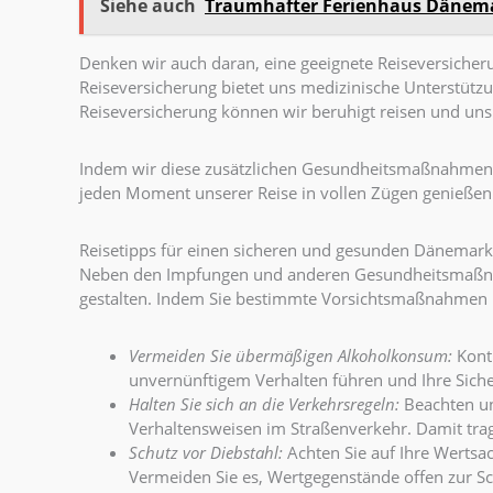
Siehe auch
Traumhafter Ferienhaus Dänema
Denken wir auch daran, eine geeignete Reiseversicherun
Reiseversicherung bietet uns medizinische Unterstützun
Reiseversicherung können wir beruhigt reisen und uns
Indem wir diese zusätzlichen Gesundheitsmaßnahmen b
jeden Moment unserer Reise in vollen Zügen genieße
Reisetipps für einen sicheren und gesunden Dänemark
Neben den Impfungen und anderen Gesundheitsmaßnahm
gestalten. Indem Sie bestimmte Vorsichtsmaßnahmen b
Vermeiden Sie übermäßigen Alkoholkonsum:
Kontr
unvernünftigem Verhalten führen und Ihre Siche
Halten Sie sich an die Verkehrsregeln:
Beachten un
Verhaltensweisen im Straßenverkehr. Damit trage
Schutz vor Diebstahl:
Achten Sie auf Ihre Wertsa
Vermeiden Sie es, Wertgegenstände offen zur Sch