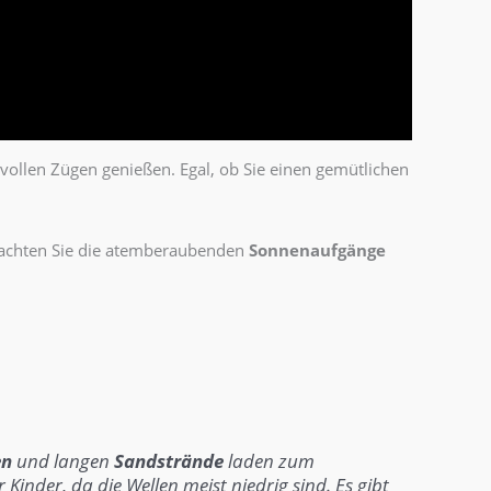
 vollen Zügen genießen. Egal, ob Sie einen gemütlichen
achten Sie die atemberaubenden
Sonnenaufgänge
en
und langen
Sandstrände
laden zum
Kinder, da die Wellen meist niedrig sind. Es gibt