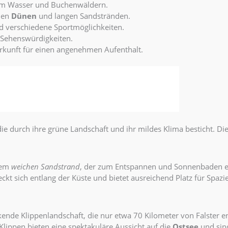
em Wasser und Buchenwäldern.
hen
Dünen
und langen Sandstränden.
 verschiedene Sportmöglichkeiten.
 Sehenswürdigkeiten.
rkunft für einen angenehmen Aufenthalt.
ie durch ihre grüne Landschaft und ihr mildes Klima besticht. 
inem
weichen Sandstrand
, der zum Entspannen und Sonnenbaden ei
eckt sich entlang der Küste und bietet ausreichend Platz für Sp
kende Klippenlandschaft, die nur etwa 70 Kilometer von Falster e
Klippen bieten eine spektakuläre Aussicht auf die
Ostsee
und sind