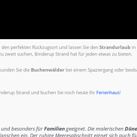
n den perfekten Rückzugsort und lassen Sie den
Strandurlaub
in
u zweit suchen, Binderup Strand hat für jeden etwas zu bieten.
rkunden Sie die
Buchenwälder
bei einem Spaziergang oder beob
nderup Strand und buchen Sie noch heute Ihr
Ferienhaus
!
und besonders für
Familien
geeignet. Die malerischen
Dün
lanschen
ein. Der ruhige Meeresabschnitt eignet sich auch für 