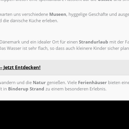
rwarten uns verschiedene
Museen
, hyggelige Geschäfte und ausg
d die dänische Küche erleben.
 Dänemark und ein idealer Ort für einen
Strandurlaub
mit der Fa
 Das Wasser ist sehr flach, so dass auch kleinere Kinder sicher pl
– Jetzt Entdecken!
wandern und die
Natur
genießen. Viele
Ferienhäuser
bieten eine
t in
Binderup Strand
zu einem besonderen Erlebnis.