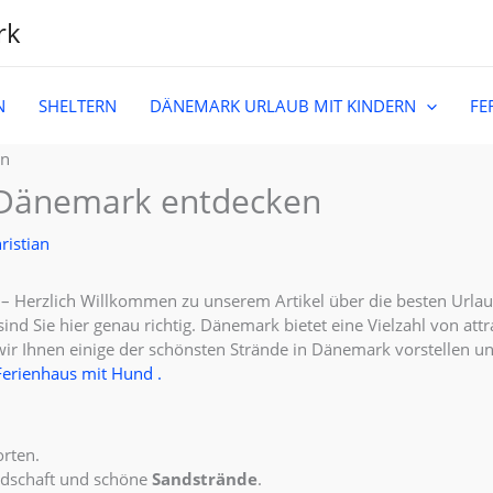
rk
N
SHELTERN
DÄNEMARK URLAUB MIT KINDERN
FE
n Dänemark entdecken
ristian
Herzlich Willkommen zu unserem Artikel über die besten Urlaub
d Sie hier genau richtig. Dänemark bietet eine Vielzahl von attra
wir Ihnen einige der schönsten Strände in Dänemark vorstellen un
erienhaus mit Hund .
orten.
ndschaft und schöne
Sandstrände
.