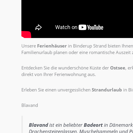
Unsere
Ferienhäuser
in Binderup Strand bieten Ihne
Familienurlaub planen oder eine romantische Auszeit z
Entdecken Sie die wunderschöne Küste der
Ostsee
, e
direkt von Ihrer Ferienwohnung aus.
Erleben Sie einen unvergesslichen
Strandurlaub
in Bi
Blavand
Blavand
ist ein beliebter
Badeort
in Dänemark 
Drachensteigenlassen
,
Muschelsammeln
und
P