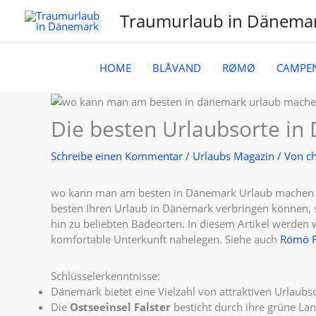
Zum
Traumurlaub in Dänema
Inhalt
springen
HOME
BLÅVAND
RØMØ
CAMPE
Die besten Urlaubsorte i
Schreibe einen Kommentar
/
Urlaubs Magazin
/ Von
ch
wo kann man am besten in Dänemark Urlaub machen – 
besten Ihren Urlaub in Dänemark verbringen können, sin
hin zu beliebten Badeorten. In diesem Artikel werden 
komfortable Unterkunft nahelegen. Siehe auch
Römö F
Schlüsselerkenntnisse:
Dänemark bietet eine Vielzahl von attraktiven Urlaubs
Die
Ostseeinsel Falster
besticht durch ihre grüne La