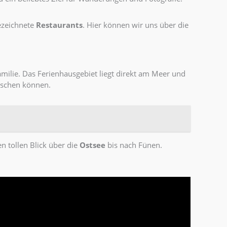
ezeichnete
Restaurants
. Hier können wir uns über die
milie. Das Ferienhausgebiet liegt direkt am Meer und
anschen können.
n tollen Blick über die
Ostsee
bis nach Fünen.