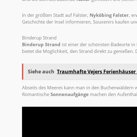
In der größten Stadt auf Falster,
Nyköbing Falster
, e
Geschichte der Insel informieren, Souvenirs kaufen un
Binderup Strand
Binderup Strand
ist einer der schönsten Badeorte in
bietet die Möglichkeit, den Strand direkt zu genießen.
Siehe auch
Traumhafte Vejers Ferienhäuser 
Abseits des Meeres kann man in den Buchenwäldern 
Romantische
Sonnenaufgänge
machen den Aufenthal