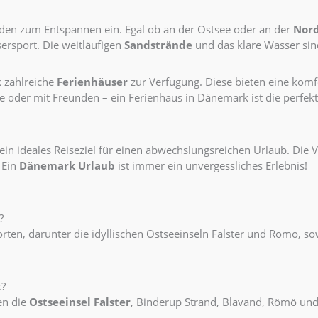
den zum Entspannen ein. Egal ob an der Ostsee oder an der
Nor
sport. Die weitläufigen
Sandstrände
und das klare Wasser sind
 zahlreiche
Ferienhäuser
zur Verfügung. Diese bieten eine komf
lie oder mit Freunden – ein Ferienhaus in Dänemark ist die perfe
ein ideales Reiseziel für einen abwechslungsreichen Urlaub. Die V
 Ein
Dänemark Urlaub
ist immer ein unvergessliches Erlebnis!
?
orten, darunter die idyllischen Ostseeinseln Falster und Römö, s
k?
en die
Ostseeinsel Falster
, Binderup Strand, Blavand, Römö un