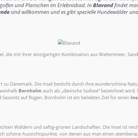
nigolfen und Planschen im
Erlebnisbad
. In
Blavand
findet ma
unde
sind willkommen und es gibt spezielle Hundewälder un
nsel, die mit ihrer einzigartigen Kombination aus Wattenmeer, Sa
hört zu Dänemark. Die Insel besticht durch ihre wunderschöne N
 weshalb
Bornholm
auch als „dänische Südsee“ bezeichnet wird. D
ssnitz auf Rügen. Bornholm ist ein beliebtes Ziel für einen
In
ichten Wäldern und saftig-grünen Landschaften. Die Insel ist rei
uch schöne Aussichtspunkte, von denen aus man einen atemberau