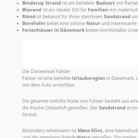
Binderup Strand
ist ein beliebter
Badeort
mit flach
Blavand
ist ein idealer Ort für
Familien
mit malerisc
Römö
ist bekannt für ihren steinlosen
Sandstrand
und
Bornholm
bietet eine schöne
Natur
und interessante
Ferienhäuser in Dänemark
bieten komfortable Unte
Die Ostseeinsel Falster
Falster ist eine beliebte
Urlaubsregion
in Dänemark, d
mit dem Auto erreichbar.
Die gesamte östliche Küste von Falster besteht aus e
die frische Ostseeluft genießen. Der
Sandstrand
erstr
Strand.
Besonders sehenswert ist
Møns Klint
, eine beeindruc
und die atemberaubende
Natur
genießen. Die steilen 